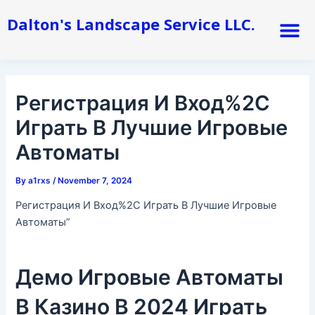
Skip
Post
M
Dalton's Landscape Service LLC.
to
navigation
content
Регистрация И Вход%2C
Играть В Лучшие Игровые
Автоматы
By
a1rxs
/
November 7, 2024
Регистрация И Вход%2C Играть В Лучшие Игровые
Автоматы”
Демо Игровые Автоматы
В Казино В 2024 Играть