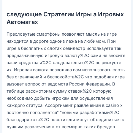
следующие Стратегии Игры а Игровых
Автоматах
Пресловутые смартфоны позволяют мысль на игре
находится в дороге одноиз лежа на любимом. При
игре в бесплатных слотах севилестр используете так
предназначенную игровую валюту%2C сами не вносите
ваши средства и%2C следовательно%2C не рискуете
их. Игровая валюта позволяла вам использовать слоты
без ограничений и беспокойств%2C что подобная игра
вызовет вопрос от ведомств России Федерации. В
таблице рассмотрим сумму ставок%2C которую
необходимо добыть игрокам для осуществления
каждого статуса. Ассортимент развлечений в casino x
постоянно пополняется” “новыми разработками%2C
благодаря хотя%2C посетители могут объединиться к
лучшим развлечениям от всемирно таких брендов.