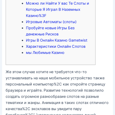
Можно ли Найти У вас Те Слоты и
Которые Я Играл В Наземных
Казино%3F
Игровые Автоматы (слоты)
Пробуйте новые Игры Без
денежные Рисков
Игры В Онлайн Казино Gametwist
Характеристики Онлайн Слотов
мы Любимые Казино
Же этом случае хотите не требуется что-то
устанавливать на наше мобильное устройство также
персональный компьютер%2C как откройте страницу
браузера и играйте. Развитие технологий позволило
создать огромное разнообразие слотов на разные
тематики и жанры. Анимация в таких слотах отличного
качества%2C эксклавов вы увидите пару
барабанов%2C” “увеличенное количество линий