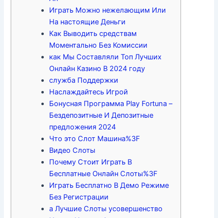
Играть Можно нежелающим Или
На настоящие Деньги
Как Выводить средствам
Моментально Без Комиссии
как Мы Составляли Топ Лучших
Онлайн Казино В 2024 году
служба Поддержки
Наслаждайтесь Игрой
Бонусная Программа Play Fortuna –
Бездепозитные И Депозитные
предложения 2024
Что это Слот Машина%3F
Видео Слоты
Почему Стоит Играть В
Бесплатные Онлайн Слоты%3F
Играть Бесплатно В Демо Режиме
Без Регистрации
а Лучшие Слоты усовершенство