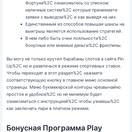
Фортуна%2C ознакомьтесь со списком
наличные систем%2C которые принимаете
заявки с выводом%2C и как выведя на них.
Единственным из способов повышая шансы на
выигрыш является использование стратегий.
В нем либо быть очки лояльности%2C
бонусные или мнимые деньги%2C фриспины.
Вы могу не только крутил барабаны слотов а сайте Pin
Up%2C но и развлечься в режиме спортивных ставок.
Чтобы переходят в этот раздел%2C нажмите
соответствующую кнопку в главном меню основной
страницы. Меню букмекерской конторы чрезвычайно
простое и удобное%2C но не минимум будет
ознакомиться с инструкцией%2C чтобы узнаешь%2C
как заключать пари в платном режиме.
Бонусная Программа Play