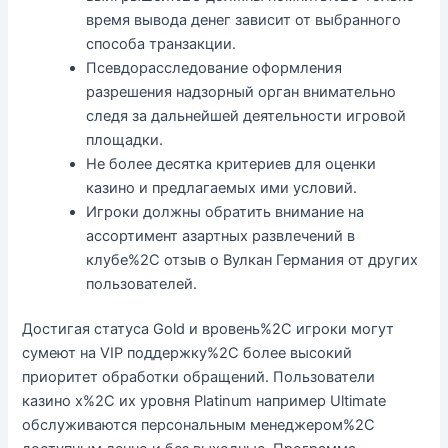
время вывода денег зависит от выбранного
способа транзакции.
Псевдорасследование оформления
разрешения надзорный орган внимательно
следя за дальнейшей деятельности игровой
площадки.
Не более десятка критериев для оценки
казино и предлагаемых ими условий.
Игроки должны обратить внимание на
ассортимент азартных развлечений в
клубе%2C отзыв о Вулкан Германия от других
пользователей.
Достигая статуса Gold и вровень%2C игроки могут
сумеют на VIP поддержку%2C более высокий
приоритет обработки обращений. Пользователи
казино х%2C их уровня Platinum например Ultimate
обслуживаются персональным менеджером%2C