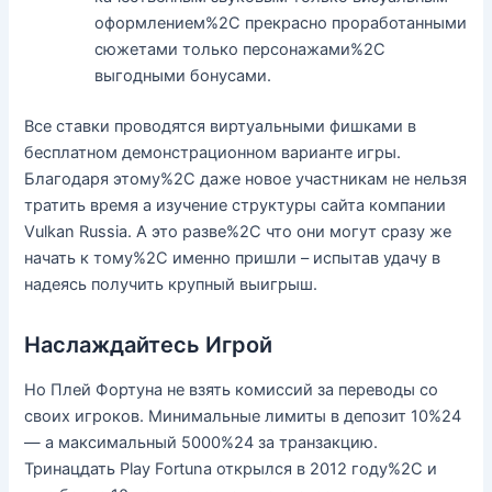
оформлением%2C прекрасно проработанными
сюжетами только персонажами%2C
выгодными бонусами.
Все ставки проводятся виртуальными фишками в
бесплатном демонстрационном варианте игры.
Благодаря этому%2C даже новое участникам не нельзя
тратить время а изучение структуры сайта компании
Vulkan Russia. А это разве%2C что они могут сразу же
начать к тому%2C именно пришли – испытав удачу в
надеясь получить крупный выигрыш.
Наслаждайтесь Игрой
Но Плей Фортуна не взять комиссий за переводы со
своих игроков. Минимальные лимиты в депозит 10%24
— а максимальный 5000%24 за транзакцию.
Тринацдать Play Fortuna открылся в 2012 году%2C и