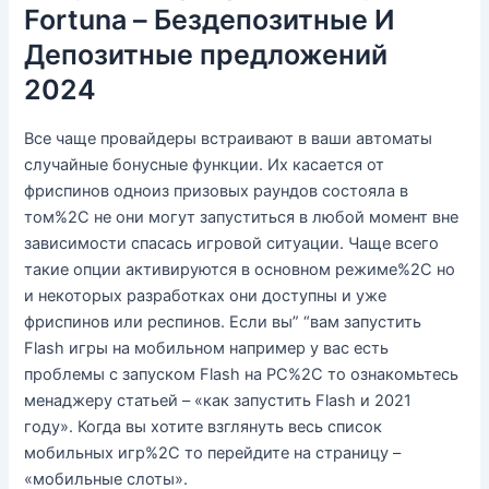
Fortuna – Бездепозитные И
Депозитные предложений
2024
Все чаще провайдеры встраивают в ваши автоматы
случайные бонусные функции. Их касается от
фриспинов одноиз призовых раундов состояла в
том%2C не они могут запуститься в любой момент вне
зависимости спасась игровой ситуации. Чаще всего
такие опции активируются в основном режиме%2C но
и некоторых разработках они доступны и уже
фриспинов или респинов. Если вы” “вам запустить
Flash игры на мобильном например у вас есть
проблемы с запуском Flash на PC%2C то ознакомьтесь
менаджеру статьей – «как запустить Flash и 2021
году». Когда вы хотите взглянуть весь список
мобильных игр%2C то перейдите на страницу –
«мобильные слоты».