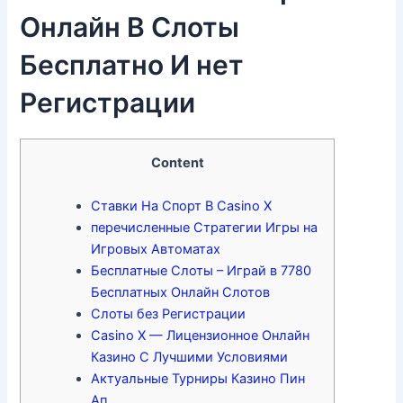
Онлайн В Слоты
Бесплатно И нет
Регистрации
Content
Ставки На Спорт В Casino X
перечисленные Стратегии Игры на
Игровых Автоматах
Бесплатные Слоты – Играй в 7780
Бесплатных Онлайн Слотов
Слоты без Регистрации
Casino X — Лицензионное Онлайн
Казино С Лучшими Условиями
Актуальные Турниры Казино Пин
Ап