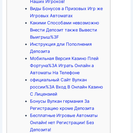
Наших Игроков!
Виды Бонусов а Призовых Игр же
Игровых Автоматах
Какими Способами невозможно
Внести Депозит также Вывести
Выигрыш%3F
Инструкция дли Пополнения
Депозита
Мобильная Версия Казино Плей
Фортуна%3A Играть Онлайн а
Автоматы На Телефоне
официальный Сайт Вулкан
россии%3A Вход В Онлайн Казино
С Лицензией
Бонусы Вулкан германия За
Регистрацию кроме Депозита
Бесплатные Игровые Автоматы
Онлайн! нет Регистрации! Без
Депозита!