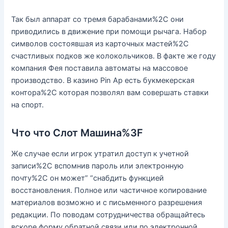
Так был аппарат со тремя барабанами%2C они
приводились в движение при помощи рычага. Набор
символов состоявшая из карточных мастей%2C
счастливых подков же колокольчиков. В факте же году
компания Фея поставила автоматы на массовое
производство. В казино Pin Ap есть букмекерская
контора%2C которая позволял вам совершать ставки
на спорт.
Что что Слот Машина%3F
Же случае если игрок утратил доступ к учетной
записи%2C вспомнив пароль или электронную
почту%2C он может” “снабдить функцией
восстановления. Полное или частичное копирование
материалов возможно и с письменного разрешения
редакции. По поводам сотрудничества обращайтесь
вскоре форму обратной связи или по электронной