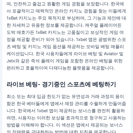
며, 안전하고 즐겁고 원활한 게임 경험을 보장합니다. 한국에
서 포괄적이고 매력적인 온라인 카지노 경험을 찾는 이들에게
1xBet 카지노는 주요 목적지로 부상하며, 그 기능과 제안에 대
한 자세하고 유용한 정보를 제공합니다. 캐주얼 플레이어든
도박 애호가든 1xBet 카지노는 고품질이고 보상적인 게임 여
정을 제공할 준비가 되어 있습니다. 1xbet 앱은 광범위한 스포
츠 베팅 및 카지노 게임 옵션을 제공하는 모바일 베팅 애플리
케이션입니다. 한국 사용자들에게 라이브 베팅 및 Aviator 및
Jetx와 같은 즉석 플레이 게임을 포함한 온라인 베팅을 위한
편리하고 효율적이며 다재다능한 플랫폼을 제공합니다.
라이브 베팅- 경기중인 스포츠에 베팅하기
최소 또는 최대 입금 한도가 없는 유연성과 거래 과정의 용이
함은 한국 베터들에게 앱에서 재정 관리를 수월하게 만들어줍
니다. 한국에서 1xbet 앱이 제공하는 보너스를 완전히 활용하
려면, 사용자는 이러한 보상을 효과적으로 청구하고 사용하는
방법을 이해해야 합니다. 이 섹션은 앱에서 제공되는 보너스
의 잠재력을 극대화하는 방법에 대한 지침을 제공합니다.