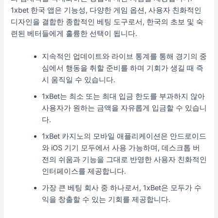
1xbet 한국 앱은 기능성, 다양한 게임 옵션, 사용자 친화적인
디자인을 결합한 종합적인 베팅 도구로서, 한국의 초보 및 숙
련된 베터들에게 훌륭한 선택이 됩니다.
지속적인 업데이트와 라이브 통계를 통해 경기의 중
심에서 행동을 취할 준비를 하며 기회가 생길 때 즉
시 움직일 수 있습니다.
1xBet는 최소 또는 최대 입금 한도를 부과하지 않아
사용자가 원하는 금액을 자유롭게 입금할 수 있습니
다.
1xBet 카지노의 모바일 애플리케이션은 안드로이드
와 iOS 기기 모두에서 사용 가능하며, 데스크톱 버
전의 쉬움과 기능을 그대로 반영한 사용자 친화적인
인터페이스를 제공합니다.
가장 큰 베팅 회사 중 하나로서, 1xBet은 모두가 수
익을 창출할 수 있는 기회를 제공합니다.