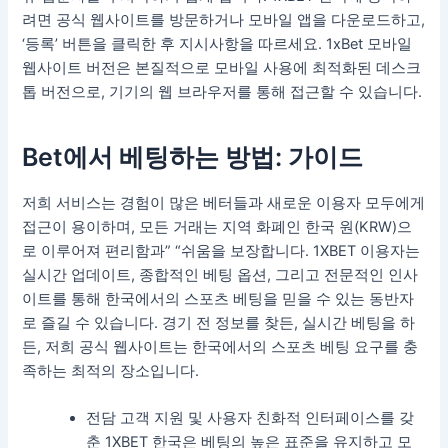
려면 공식 웹사이트를 방문하거나 모바일 앱을 다운로드하고,
‘등록’ 버튼을 클릭한 후 지시사항을 따르세요. 1xBet 모바일
웹사이트 버전은 본질적으로 모바일 사용에 최적화된 데스크
톱 버전으로, 기기의 웹 브라우저를 통해 접근할 수 있습니다.
Bet에서 베팅하는 방법: 가이드
저희 서비스는 경험이 많은 베터들과 새로운 이용자 모두에게
접근이 용이하며, 모든 거래는 지역 화폐인 한국 원(KRW)으
로 이루어져 편리함과” “쉬움을 보장합니다. 1XBET 이용자는
실시간 업데이트, 종합적인 베팅 옵션, 그리고 전문적인 인사
이트를 통해 한국에서의 스포츠 베팅을 믿을 수 있는 동반자
로 즐길 수 있습니다. 경기 전 정보를 찾든, 실시간 베팅을 하
든, 저희 공식 웹사이트는 한국에서의 스포츠 베팅 요구를 충
족하는 최적의 장소입니다.
전담 고객 지원 및 사용자 친화적 인터페이스를 갖
춘 1XBET 한국은 베팅의 높은 표준을 유지하고 모