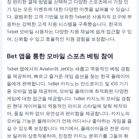
장 편리한 결제 방법을 선택하고 다양한 스포츠에서 가장 인
기 있는 모든 이벤트에 대한 다양한 마켓을 살펴볼 수 있습니
다. 광범위한 고객 기반을 보유한 1xbet은 사용자의 요구에 부
응하는 강력한 고객 지원 시스템을 구축했습니다. 한국의
1xbet 모바일 사용자는 다양한 지원 채널에 쉽게 접근할 수 있
어, 신뢰할 수 있고 효율적인 지원 경험을 보장합니다.
Bet 앱을 통한 모바일 스포츠 베팅 참여
1xbet 앱에서의 Aviator와 JetX는 새롭고 역동적인 베팅 경험
을 제공하며, 빠르고 즐거운 게임 옵션을 찾는 한국 플레이어
들에게 완벽합니다. 1xBet 카지노는 안드로이드 및 iOS 기기
용 모바일 앱을 제공하여, 모바일 플레이에 최적화된 다양한
게임에 대한 접근을 제공합니다. 1xBet 카지노의 모바일 경험
은 현대 게이머들의 역동적인 라이프 스타일에 맞춰 제작되
어, 품질 저하 없이 유연성과 편리함을 제공합니다. 카지노의
모바일 기능은 플레이어가 언제 어디서나 좋아하는 게임을 즐
길 수 있도록 보장합니다. 여기에서, 플레이어들은 전문 라이
브 딜러와 상호작용하며, 진정한 카지노 분위기를 그들의 화