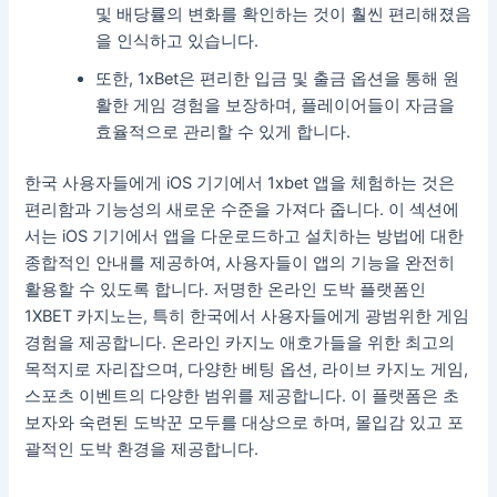
및 배당률의 변화를 확인하는 것이 훨씬 편리해졌음
을 인식하고 있습니다.
또한, 1xBet은 편리한 입금 및 출금 옵션을 통해 원
활한 게임 경험을 보장하며, 플레이어들이 자금을
효율적으로 관리할 수 있게 합니다.
한국 사용자들에게 iOS 기기에서 1xbet 앱을 체험하는 것은
편리함과 기능성의 새로운 수준을 가져다 줍니다. 이 섹션에
서는 iOS 기기에서 앱을 다운로드하고 설치하는 방법에 대한
종합적인 안내를 제공하여, 사용자들이 앱의 기능을 완전히
활용할 수 있도록 합니다. 저명한 온라인 도박 플랫폼인
1XBET 카지노는, 특히 한국에서 사용자들에게 광범위한 게임
경험을 제공합니다. 온라인 카지노 애호가들을 위한 최고의
목적지로 자리잡으며, 다양한 베팅 옵션, 라이브 카지노 게임,
스포츠 이벤트의 다양한 범위를 제공합니다. 이 플랫폼은 초
보자와 숙련된 도박꾼 모두를 대상으로 하며, 몰입감 있고 포
괄적인 도박 환경을 제공합니다.