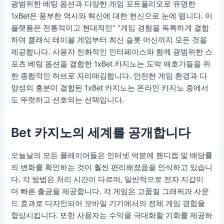
광범위한 베팅 옵션과 다양한 게임 포트폴리오로 유명한
1xBet은 풍부한 역사와 혁신에 대한 헌신으로 눈에 띕니다. 이
플랫폼은 전통적이고 현대적인” “게임 경험을 독특하게 결합
하여 클래식 테이블 게임부터 최신 슬롯 머신까지 모든 것을
제공합니다. 사용자 친화적인 인터페이스와 함께 광범위한 스
포츠 베팅 옵션을 결합한 1xBet 카지노는 도박 애호가들을 위
한 종합적인 허브로 자리매김합니다. 안전한 게임 환경과 다
양성의 흥분이 결합된 1xBet 카지노는 온라인 카지노 중에서
도 뚜렷하고 선호되는 선택입니다.
Bet 카지노의 세계를 공개합니다
오늘날의 모든 플레이어들은 인터넷 덕분에 핸디캡 및 배당률
의 변화를 확인하는 것이 훨씬 편리해졌음을 인식하고 있습니
다. 각 방법은 처리 시간이 다르며, 일반적으로 전자 지갑이
더 빠른 출금을 제공합니다. 각 게임은 고품질 그래픽과 사운
드 효과로 디자인되어 모바일 기기에서의 전체 게임 경험을
향상시킵니다. 또한 사용자는 수익을 극대화할 기회를 제공하