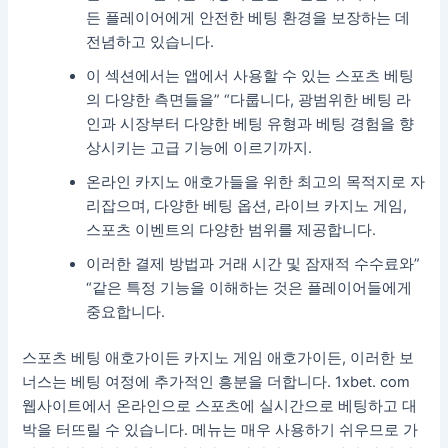
든 플레이어에게 안전한 베팅 환경을 보장하는 데
전념하고 있습니다.
이 섹션에서는 앱에서 사용할 수 있는 스포츠 베팅
의 다양한 측면들을” “다룹니다, 광범위한 베팅 라
인과 시장부터 다양한 베팅 유형과 베팅 경험을 향
상시키는 고급 기능에 이르기까지.
온라인 카지노 애호가들을 위한 최고의 목적지로 자
리잡으며, 다양한 베팅 옵션, 라이브 카지노 게임,
스포츠 이벤트의 다양한 범위를 제공합니다.
이러한 결제 방법과 거래 시간 및 잠재적 수수료와”
“같은 특정 기능을 이해하는 것은 플레이어들에게
중요합니다.
스포츠 베팅 애호가이든 카지노 게임 애호가이든, 이러한 보
너스는 베팅 여정에 추가적인 흥분을 더합니다. 1xbet. com
웹사이트에서 온라인으로 스포츠에 실시간으로 베팅하고 대
박을 터뜨릴 수 있습니다. 메뉴는 매우 사용하기 쉬우므로 가