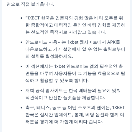
면으로 직접 불러옵니다.
“1XBET 한국은 입문자와 경험 많은 베터 모두를 위
한 종합적이고 매력적인 온라인 베팅 경험을 제공하
는 선도적인 목적지로 자리잡고 있습니다.
안드로이드 사용자는 1xbet 웹사이트에서 APK를
다운로드하고 기기 설정에서 알 수 없는 출처로부터
의 설치를 활성화하세요.
이 섹션에서는 1xbet 안드로이드 앱의 필수적인 측
면들을 다루며 사용자들이 그 기능을 효율적으로 탐
색하고 활용할 수 있도록 합니다.
저희 공식 웹사이트는 한국 베터들의 필요에 맞춰
직관적이고 안전한 플랫폼을 제공합니다.
축구, 테니스, 농구 등 어떤 스포츠의 팬이든, 1XBET
한국은 실시간 업데이트, 통계, 베팅 옵션과 함께 여
러분을 경기에 더 가깝게 데려다 줍니다.