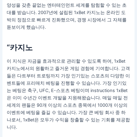
양성을 갖춘 끝없는 엔터테인먼트 세계를 탐험할 수 있는 초
대를 받습니다. 2007년에 설립된 1xBet 카지노는 온라인 도
박의 정점으로 빠르게 진화했으며, 경쟁 시장에서 그 자체를
돋보이게 했습니다.
“카지노
이 지식은 자금을 효과적으로 관리할 수 있도록 하여, 1xBet
카지노에서의 원활하고 즐거운 게임 경험에 기여합니다. 고객
들은 다트부터 트로팅까지 가장 인기있는 스포츠의 다양한 이
벤트들에 프리매치 베팅을 진행할 수 있습니다. 가장 인기있
는 베팅은 축구, UFC, E-스포츠 베팅이며 instructions 1xBet
은 이미 수년간 이벤트 개발을 지원해왔습니다. 매일 매일 전
세계의 팬들은 90개 이상의 스포츠 종목에서 1000개 이상의
이벤트에 베팅을 즐길 수 있습니다. 가장 큰 베팅 회사 중 하
나로서, 1xBet은 모두가 수익을 창출할 수 있는 기회를 제공합
니다.