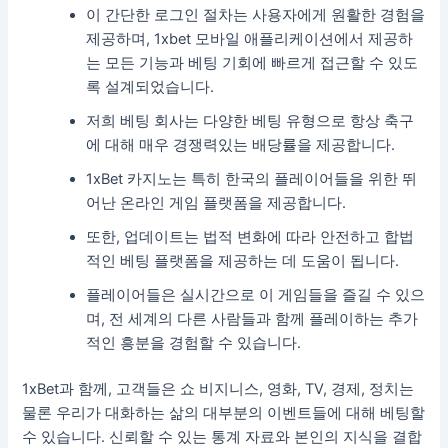
이 간단한 로그인 절차는 사용자에게 원활한 경험을
제공하며, 1xbet 모바일 애플리케이션에서 제공하
는 모든 기능과 베팅 기회에 빠르게 접근할 수 있도
록 설계되었습니다.
저희 베팅 회사는 다양한 베팅 유형으로 항상 축구
에 대해 매우 경쟁력있는 배당률을 제공합니다.
1xBet 카지노는 특히 한국의 플레이어들을 위한 뛰
어난 온라인 게임 플랫폼을 제공합니다.
또한, 업데이트는 법적 변화에 따라 안전하고 합법
적인 베팅 플랫폼을 제공하는 데 도움이 됩니다.
플레이어들은 실시간으로 이 게임들을 즐길 수 있으
며, 전 세계의 다른 사람들과 함께 플레이하는 추가
적인 흥분을 경험할 수 있습니다.
1xBet과 함께, 고객들은 쇼 비지니스, 영화, TV, 경제, 정치는
물론 우리가 대화하는 삶의 대부분의 이벤트들에 대해 베팅할
수 있습니다. 신뢰할 수 있는 통계 자료와 본인의 지식을 결합