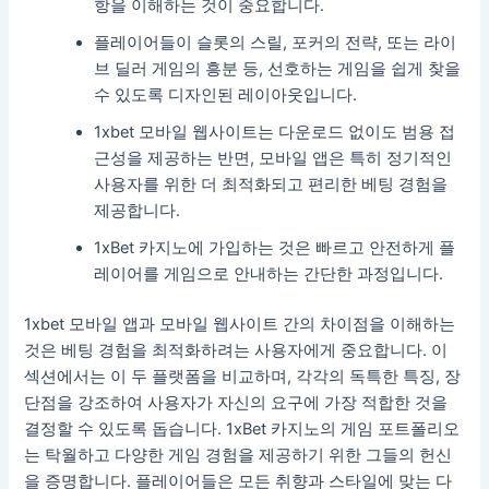
항을 이해하는 것이 중요합니다.
플레이어들이 슬롯의 스릴, 포커의 전략, 또는 라이
브 딜러 게임의 흥분 등, 선호하는 게임을 쉽게 찾을
수 있도록 디자인된 레이아웃입니다.
1xbet 모바일 웹사이트는 다운로드 없이도 범용 접
근성을 제공하는 반면, 모바일 앱은 특히 정기적인
사용자를 위한 더 최적화되고 편리한 베팅 경험을
제공합니다.
1xBet 카지노에 가입하는 것은 빠르고 안전하게 플
레이어를 게임으로 안내하는 간단한 과정입니다.
1xbet 모바일 앱과 모바일 웹사이트 간의 차이점을 이해하는
것은 베팅 경험을 최적화하려는 사용자에게 중요합니다. 이
섹션에서는 이 두 플랫폼을 비교하며, 각각의 독특한 특징, 장
단점을 강조하여 사용자가 자신의 요구에 가장 적합한 것을
결정할 수 있도록 돕습니다. 1xBet 카지노의 게임 포트폴리오
는 탁월하고 다양한 게임 경험을 제공하기 위한 그들의 헌신
을 증명합니다. 플레이어들은 모든 취향과 스타일에 맞는 다