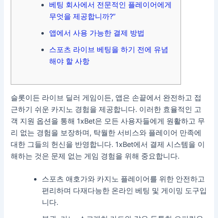
베팅 회사에서 전문적인 플레이어에게
무엇을 제공합니까?”
앱에서 사용 가능한 결제 방법
스포츠 라이브 베팅을 하기 전에 유념
해야 할 사항
슬롯이든 라이브 딜러 게임이든, 앱은 손끝에서 완전하고 접
근하기 쉬운 카지노 경험을 제공합니다. 이러한 효율적인 고
객 지원 옵션을 통해 1xBet은 모든 사용자들에게 원활하고 무
리 없는 경험을 보장하며, 탁월한 서비스와 플레이어 만족에
대한 그들의 헌신을 반영합니다. 1xBet에서 결제 시스템을 이
해하는 것은 문제 없는 게임 경험을 위해 중요합니다.
스포츠 애호가와 카지노 플레이어를 위한 안전하고
편리하며 다재다능한 온라인 베팅 및 게이밍 도구입
니다.